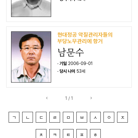
현대정공 악질관리자들의
부당노무관리에 항거
남문수
· 기일
2006-09-01
· 당시 나이
53세
1 / 1
ㄱ
ㄴ
ㄷ
ㄹ
ㅁ
ㅂ
ㅅ
ㅇ
ㅈ
ㅊ
ㅋ
ㅌ
ㅍ
ㅎ