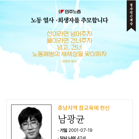
메뉴 건너뛰기
충남지역 참교육에 헌신
남광균
· 기일
2001-07-19
· 당시 나이
42세