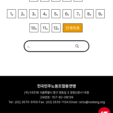
1
2
3
4
5
6
7
8
9
월
월
월
월
월
월
월
월
월
10
11
12
전체목록
월
월
월
전국민주노동조합총연맹
(우) 04518 서울특별시 중구 정동길 3 경향신문사 14층
고유번호 : 107-82-08139
Tel : (02) 2670-9100 Fax : (02) 2635-1134 Email : kctu@nodong.org