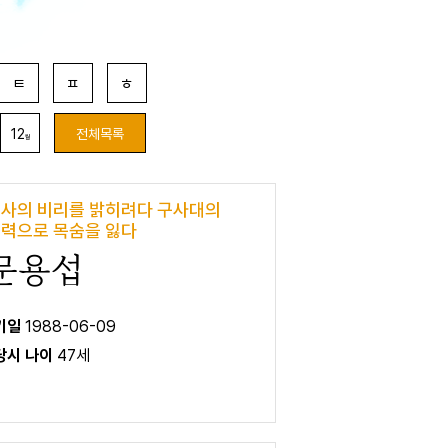
ㅌ
ㅍ
ㅎ
12
전체목록
월
사의 비리를 밝히려다 구사대의
력으로 목숨을 잃다
문용섭
 기일
1988-06-09
 당시 나이
47세