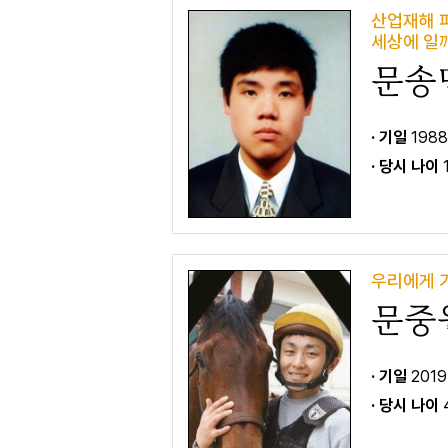
산업재해 
세상에 일
문송
· 기일
1988
· 당시 나이
우리에게 
문중
· 기일
2019
· 당시 나이