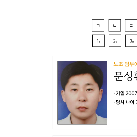
ㄱ
ㄴ
ㄷ
1
2
3
월
월
월
노조 임무
문성
· 기일
2007
· 당시 나이