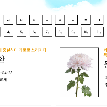
ㄹ
ㅁ
ㅂ
ㅅ
ㅇ
ㅈ
ㅊ
ㅋ
4
5
6
7
8
9
10
11
월
월
월
월
월
월
월
월
에 충실하다 과로로 쓰러지다
회
폭
환
-04-23
·
39세
·