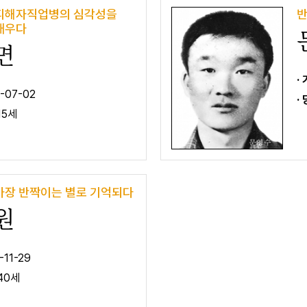
피해자직업병의 심각성을
반
깨우다
면
·
-07-02
·
15세
가장 반짝이는 별로 기억되다
원
-11-29
40세