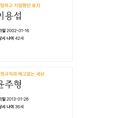
털하고 치밀했던 동지
이용섭
 기일
2002-01-16
 당시 나이
42세
정규직과 해고없는 세상
윤주형
 기일
2013-01-28
 당시 나이
36세