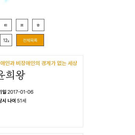
ㅌ
ㅍ
ㅎ
12
전체목록
월
애인과 비장애인의 경계가 없는 세상
윤희왕
 기일
2017-01-06
 당시 나이
51세