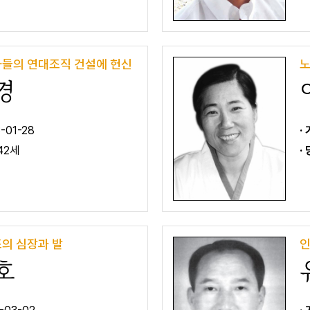
들의 연대조직 건설에 헌신
노
경
-01-28
·
42세
·
의 심장과 발
인
호