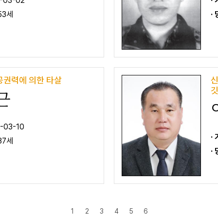
-03-02
·
53세
·
공권력에 의한 타살
신
깃
근
-03-10
·
37세
·
1
2
3
4
5
6