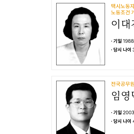
택시노동자
노동조건 
이대
· 기일
1988
· 당시 나이
전국공무원
임영
· 기일
2003
· 당시 나이