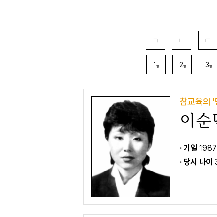
ㄱ
ㄴ
ㄷ
1
2
3
월
월
월
참교육의 '
이순
· 기일
1987
· 당시 나이