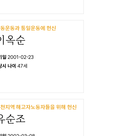
동운동과 통일운동에 헌신
이옥순
 기일
2001-02-23
 당시 나이
47세
천지역 해고자노동자들을 위해 헌신
유순조