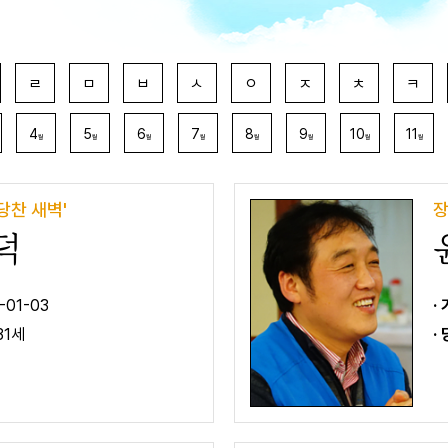
ㄹ
ㅁ
ㅂ
ㅅ
ㅇ
ㅈ
ㅊ
ㅋ
4
5
6
7
8
9
10
11
월
월
월
월
월
월
월
월
당찬 새벽'
장
덕
-01-03
·
31세
·