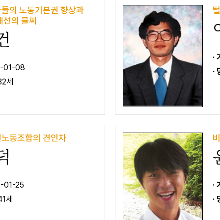
들의 노동기본권 향상과
털
개선의 불씨
건
·
-01-08
·
32세
노동조합의 견인차
비
덕
-01-25
·
41세
·