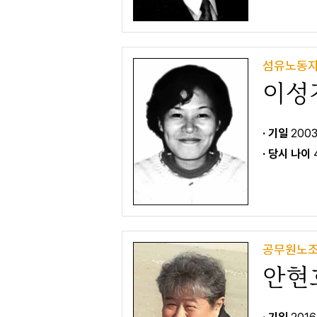
섬유노동자
이성
· 기일
2003
· 당시 나이
공무원노조
안현