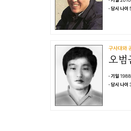
· 기일
2016
· 당시 나이
구사대와 
오범
· 기일
1988
· 당시 나이