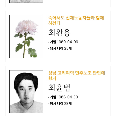
죽어서도 산재노동자들과 함께
하겠다
최완용
· 기일
1989-04-09
· 당시 나이
25세
성남 고려피혁 민주노조 탄압에
항거
최윤범
· 기일
1988-04-30
· 당시 나이
28세