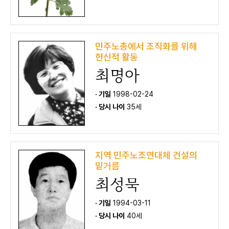
민주노총에서 조직화를 위해
헌신적 활동
최명아
· 기일
1998-02-24
· 당시 나이
35세
지역 민주노조연대체 건설의
밑거름
최성묵
· 기일
1994-03-11
· 당시 나이
40세