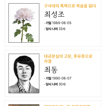
구사대의 폭력으로 목숨을 잃다
최성조
· 기일
1989-08-05
· 당시 나이
33세
대공분실의 고문, 후유증으로
자결
최동
· 기일
1990-08-07
· 당시 나이
30세