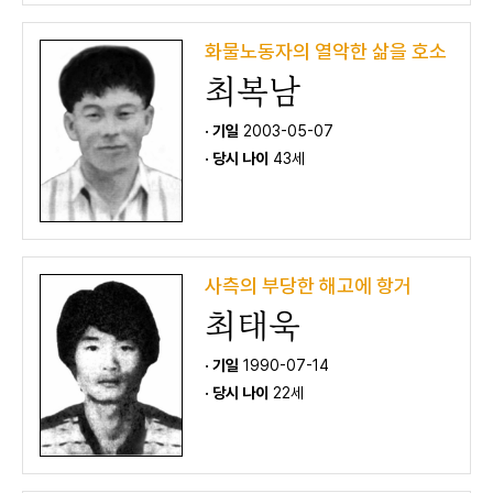
화물노동자의 열악한 삶을 호소
최복남
· 기일
2003-05-07
· 당시 나이
43세
사측의 부당한 해고에 항거
최태욱
· 기일
1990-07-14
· 당시 나이
22세