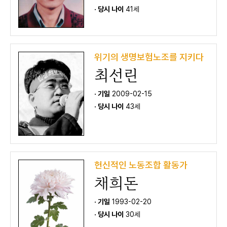
· 당시 나이
41세
위기의 생명보험노조를 지키다
최선린
· 기일
2009-02-15
· 당시 나이
43세
헌신적인 노동조합 활동가
채희돈
· 기일
1993-02-20
· 당시 나이
30세