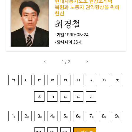
현대자동차노조 현장조직력
복원과 노동자 권익향상을 위해
헌신
최경철
· 기일
1999-08-24
· 당시 나이
36세
1 / 2
ㄱ
ㄴ
ㄷ
ㄹ
ㅁ
ㅂ
ㅅ
ㅇ
ㅈ
ㅊ
ㅋ
ㅌ
ㅍ
ㅎ
1
2
3
4
5
6
7
8
9
월
월
월
월
월
월
월
월
월