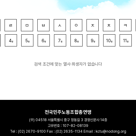
ㄹ
ㅁ
ㅂ
ㅅ
ㅇ
ㅈ
ㅊ
ㅋ
4
5
6
7
8
9
10
11
월
월
월
월
월
월
월
월
검색 조건에 맞는 열사·희생자가 없습니다
전국민주노동조합총연맹
(우) 04518 서울특별시 중구 정동길 3 경향신문사 14층
고유번호 : 107-82-08139
Tel : (02) 2670-9100 Fax : (02) 2635-1134 Email : kctu@nodong.org