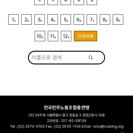
ㅊ
ㅋ
ㅌ
ㅍ
ㅎ
1
2
3
4
5
6
7
8
9
월
월
월
월
월
월
월
월
월
10
11
12
전체목록
월
월
월
전국민주노동조합총연맹
(우) 04518 서울특별시 중구 정동길 3 경향신문사 14층
고유번호 : 107-82-08139
Tel : (02) 2670-9100 Fax : (02) 2635-1134 Email : kctu@nodong.org