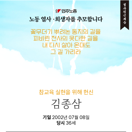
메뉴 건너뛰기
참교육 실현을 위해 헌신
김종삼
기일
2002년 07월 08일
당시
36세