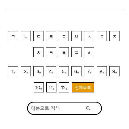
ㄱ
ㄴ
ㄷ
ㄹ
ㅁ
ㅂ
ㅅ
ㅇ
ㅈ
ㅊ
ㅋ
ㅌ
ㅍ
ㅎ
1
2
3
4
5
6
7
8
9
월
월
월
월
월
월
월
월
월
10
11
12
전체목록
월
월
월