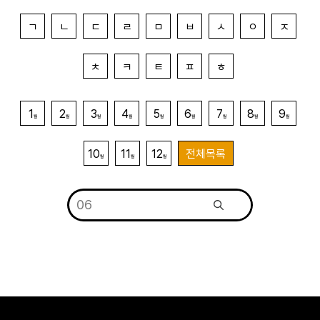
ㄱ
ㄴ
ㄷ
ㄹ
ㅁ
ㅂ
ㅅ
ㅇ
ㅈ
ㅊ
ㅋ
ㅌ
ㅍ
ㅎ
1
2
3
4
5
6
7
8
9
월
월
월
월
월
월
월
월
월
10
11
12
전체목록
월
월
월