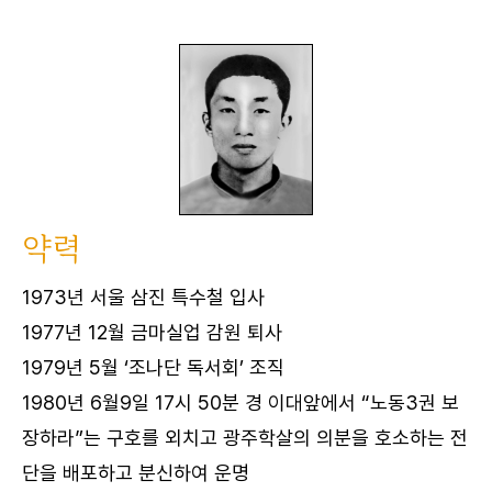
약력
1973년 서울 삼진 특수철 입사
1977년 12월 금마실업 감원 퇴사
1979년 5월 ‘조나단 독서회’ 조직
1980년 6월9일 17시 50분 경 이대앞에서 “노동3권 보
장하라”는 구호를 외치고 광주학살의 의분을 호소하는 전
단을 배포하고 분신하여 운명