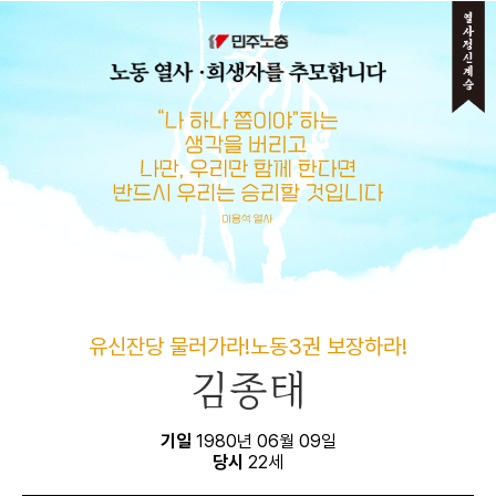
메뉴 건너뛰기
유신잔당 물러가라!노동3권 보장하라!
김종태
기일
1980년 06월 09일
당시
22세