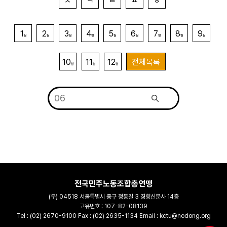
ㅊ
ㅋ
ㅌ
ㅍ
ㅎ
1
2
3
4
5
6
7
8
9
월
월
월
월
월
월
월
월
월
10
11
12
전체목록
월
월
월
전국민주노동조합총연맹
(우) 04518 서울특별시 중구 정동길 3 경향신문사 14층
고유번호 : 107-82-08139
Tel : (02) 2670-9100 Fax : (02) 2635-1134 Email : kctu@nodong.org