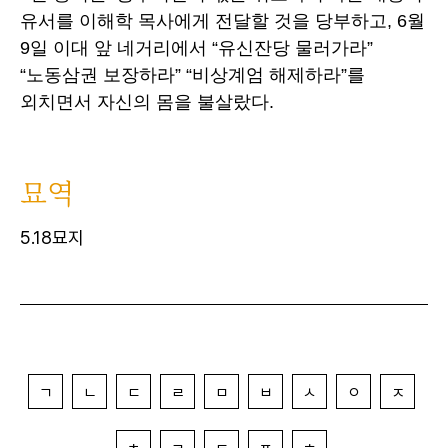
유서를 이해학 목사에게 전달할 것을 당부하고, 6월
9일 이대 앞 네거리에서 “유신잔당 물러가라”
“노동삼권 보장하라” “비상계엄 해제하라”를
외치면서 자신의 몸을 불살랐다.
묘역
5.18묘지
ㄱ
ㄴ
ㄷ
ㄹ
ㅁ
ㅂ
ㅅ
ㅇ
ㅈ