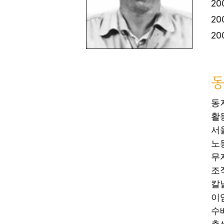
20
20
20
동
동
활
서
노
무
조
칼
이
수