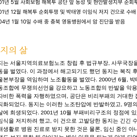
01년 5월 사회보험 해복투 공단 앞 농성 및 현안발생지부 순회
01년 12월 해복투 순회투쟁 및 박태영 이임식 저지 건으로 수배
04년 1월 10일 수배 중 충북 영동병원에서 암 진단을 받음
지의 삶
지는 서울지역의료보험노조 창립 후 법규부장, 사무국장
동을 벌였다. 이 과정에서 해고되기도 했던 동지는 복직
울본부장을 역임하며 노조활동을 벌였다. 2000년 6월, 
동조합에 무쟁의선언을 강요하고 노동조합의 반발을 악용
자비한 폭력을 자행하였으며, 공단은 비리부패의 거대한
직화되었다. 동지는 이러한 노조탄압에 반발하였고, 9명
날에 희생되었다. 2001년 10월 부패비리구조의 정점에 
임식을 저지하려 했고, 이 건으로 고발당한 동지는 긴긴 
배생활로 병원 진료로 받지 못한 것은 물론, 임신 중인 아