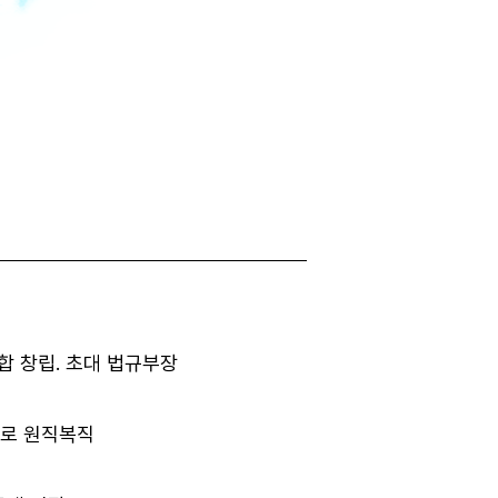
합 창립. 초대 법규부장
의로 원직복직