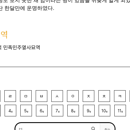
생도 보지 못한 채 암이라는 병이 있음을 뒤늦게 알게 되었고,
단 한달만에 운명하였다.
묘역
석 민족민주열사묘역
ㄹ
ㅁ
ㅂ
ㅅ
ㅇ
ㅈ
ㅊ
ㅋ
4
5
6
7
8
9
10
11
월
월
월
월
월
월
월
월
취소