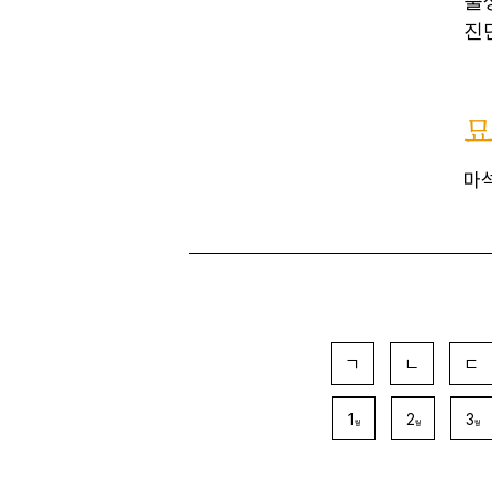
출
진
마
ㄱ
ㄴ
ㄷ
1
2
3
월
월
월