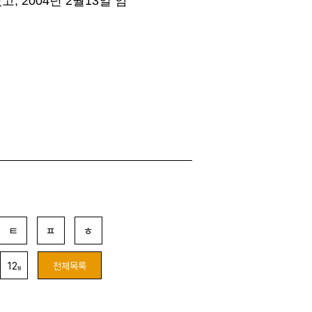
 2004년 2월13일 암
ㅌ
ㅍ
ㅎ
12
전체목록
월