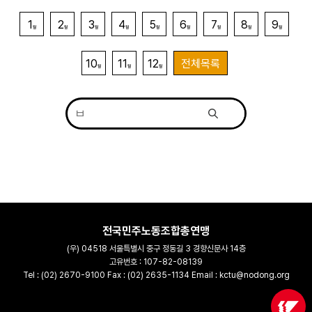
1
2
3
4
5
6
7
8
9
월
월
월
월
월
월
월
월
월
10
11
12
전체목록
월
월
월
전국민주노동조합총연맹
(우) 04518 서울특별시 중구 정동길 3 경향신문사 14층
고유번호 : 107-82-08139
Tel : (02) 2670-9100 Fax : (02) 2635-1134 Email : kctu@nodong.org