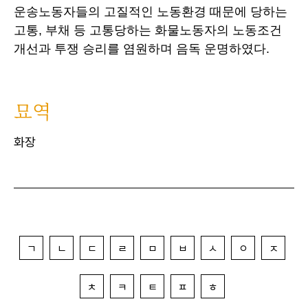
운송노동자들의 고질적인 노동환경 때문에 당하는
고통, 부채 등 고통당하는 화물노동자의 노동조건
개선과 투쟁 승리를 염원하며 음독 운명하였다.
묘역
화장
ㄱ
ㄴ
ㄷ
ㄹ
ㅁ
ㅂ
ㅅ
ㅇ
ㅈ
ㅊ
ㅋ
ㅌ
ㅍ
ㅎ