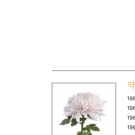
19
19
19
19