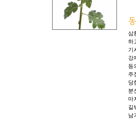
동
삼
하
기
강
등
주
당
분
마
길
남