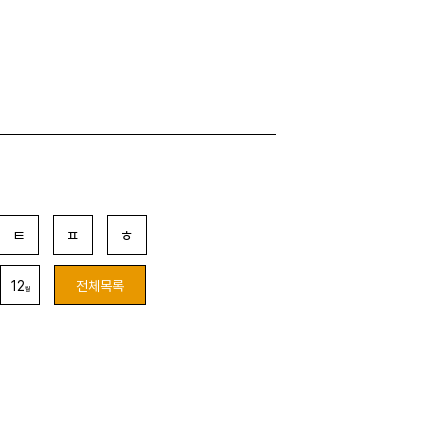
ㅌ
ㅍ
ㅎ
12
전체목록
월