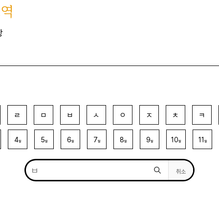
묘역
장
ㄹ
ㅁ
ㅂ
ㅅ
ㅇ
ㅈ
ㅊ
ㅋ
4
5
6
7
8
9
10
11
월
월
월
월
월
월
월
월
취소