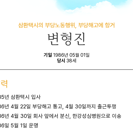
삼환택시의 부당노동행위, 부당해고에 항거
변형진
기일
1986년 05월 01일
당시
38세
약력
85년 삼환택시 입사
86년 4월 22일 부당해고 통고, 4월 30일까지 출근투쟁
86년 4월 30일 회사 앞에서 분신, 한강성심병원으로 이송
86일 5월 1일 운명