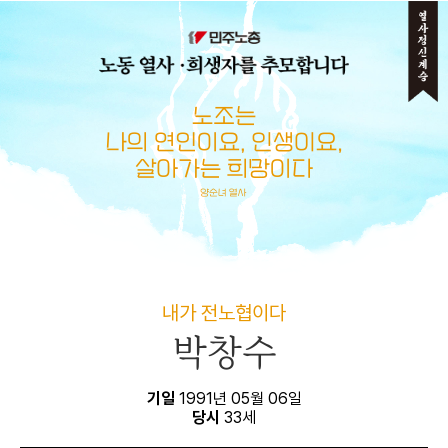
메뉴 건너뛰기
내가 전노협이다
박창수
기일
1991년 05월 06일
당시
33세