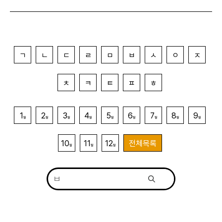
ㄱ
ㄴ
ㄷ
ㄹ
ㅁ
ㅂ
ㅅ
ㅇ
ㅈ
ㅊ
ㅋ
ㅌ
ㅍ
ㅎ
1
2
3
4
5
6
7
8
9
월
월
월
월
월
월
월
월
월
10
11
12
전체목록
월
월
월