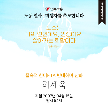
메뉴 건너뛰기
졸속적 한미FTA 반대하며 산화
허세욱
기일
2007년 04월 15일
당시
54세