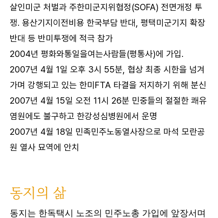
살인미군 처벌과 주한미군지위협정(SOFA) 전면개정 투
쟁. 용산기지이전비용 한국부담 반대, 평택미군기지 확장
반대 등 반미투쟁에 적극 참가
2004년 평화와통일을여는사람들(평통사)에 가입.
2007년 4월 1일 오후 3시 55분, 협상 최종 시한을 넘겨
가며 강행되고 있는 한미FTA 타결을 저지하기 위해 분신
2007년 4월 15일 오전 11시 26분 민중들의 절절한 쾌유
염원에도 불구하고 한강성심병원에서 운명
2007년 4월 18일 민족민주노동열사장으로 마석 모란공
원 열사 묘역에 안치
동지의 삶
동지는 한독택시 노조의 민주노총 가입에 앞장서며