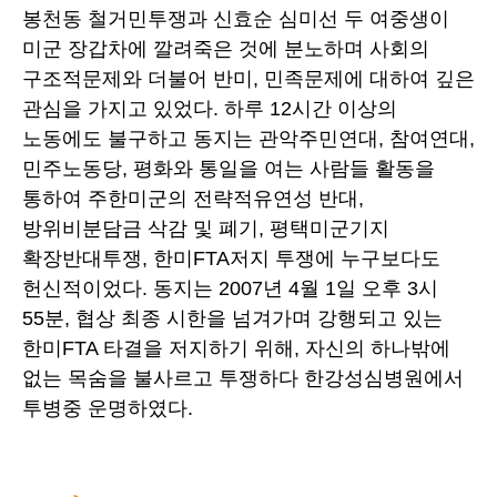
봉천동 철거민투쟁과 신효순 심미선 두 여중생이
미군 장갑차에 깔려죽은 것에 분노하며 사회의
구조적문제와 더불어 반미, 민족문제에 대하여 깊은
관심을 가지고 있었다. 하루 12시간 이상의
노동에도 불구하고 동지는 관악주민연대, 참여연대,
민주노동당, 평화와 통일을 여는 사람들 활동을
통하여 주한미군의 전략적유연성 반대,
방위비분담금 삭감 및 폐기, 평택미군기지
확장반대투쟁, 한미FTA저지 투쟁에 누구보다도
헌신적이었다. 동지는 2007년 4월 1일 오후 3시
55분, 협상 최종 시한을 넘겨가며 강행되고 있는
한미FTA 타결을 저지하기 위해, 자신의 하나밖에
없는 목숨을 불사르고 투쟁하다 한강성심병원에서
투병중 운명하였다.