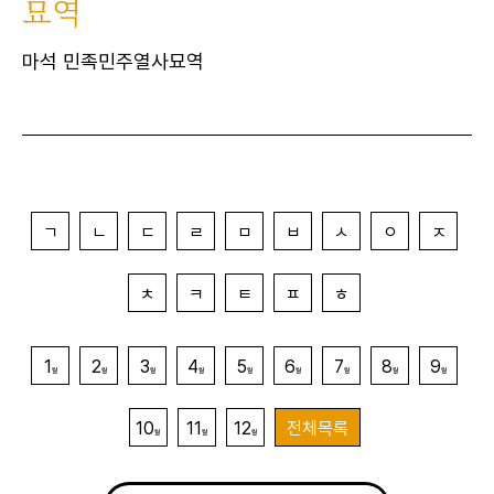
묘역
마석 민족민주열사묘역
ㄱ
ㄴ
ㄷ
ㄹ
ㅁ
ㅂ
ㅅ
ㅇ
ㅈ
ㅊ
ㅋ
ㅌ
ㅍ
ㅎ
1
2
3
4
5
6
7
8
9
월
월
월
월
월
월
월
월
월
10
11
12
전체목록
월
월
월