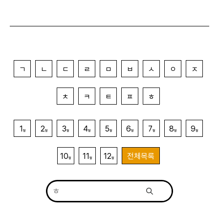
ㄱ
ㄴ
ㄷ
ㄹ
ㅁ
ㅂ
ㅅ
ㅇ
ㅈ
ㅊ
ㅋ
ㅌ
ㅍ
ㅎ
1
2
3
4
5
6
7
8
9
월
월
월
월
월
월
월
월
월
10
11
12
전체목록
월
월
월