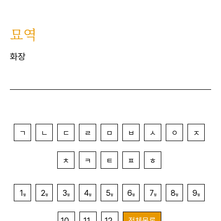
묘역
화장
ㄱ
ㄴ
ㄷ
ㄹ
ㅁ
ㅂ
ㅅ
ㅇ
ㅈ
ㅊ
ㅋ
ㅌ
ㅍ
ㅎ
1
2
3
4
5
6
7
8
9
월
월
월
월
월
월
월
월
월
10
11
12
전체목록