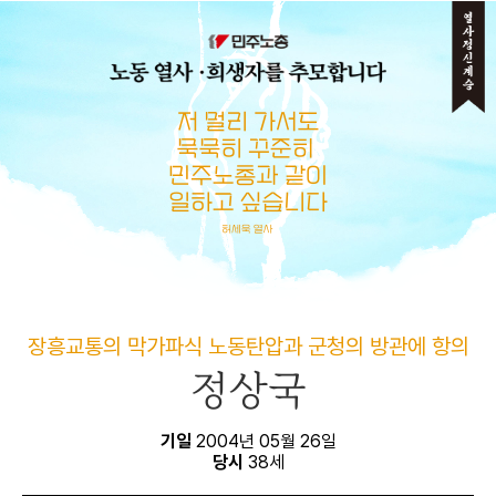
메뉴 건너뛰기
장흥교통의 막가파식 노동탄압과 군청의 방관에 항의
정상국
기일
2004년 05월 26일
당시
38세