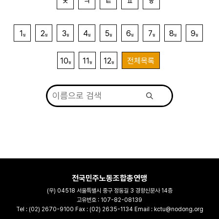
ㅊ
ㅋ
ㅌ
ㅍ
ㅎ
1
2
3
4
5
6
7
8
9
월
월
월
월
월
월
월
월
월
10
11
12
전체목록
월
월
월
전국민주노동조합총연맹
(우) 04518 서울특별시 중구 정동길 3 경향신문사 14층
고유번호 : 107-82-08139
Tel : (02) 2670-9100 Fax : (02) 2635-1134 Email : kctu@nodong.org