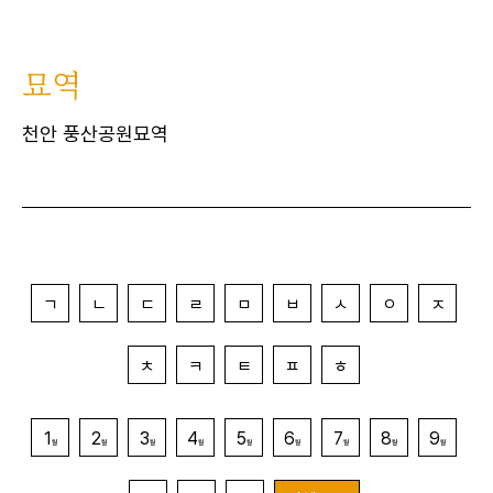
묘역
천안 풍산공원묘역
ㄱ
ㄴ
ㄷ
ㄹ
ㅁ
ㅂ
ㅅ
ㅇ
ㅈ
ㅊ
ㅋ
ㅌ
ㅍ
ㅎ
1
2
3
4
5
6
7
8
9
월
월
월
월
월
월
월
월
월