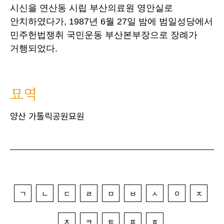
시신을 연산동 시립 부산의료원 영안실로
안치하였다가, 1987년 6월 27일 밤에 범일성당에서
민주헌법쟁취 국민운동 부산본부장으로 장례가
거행되었다.
묘역
양산 가톨릭공원묘원
ㄱ
ㄴ
ㄷ
ㄹ
ㅁ
ㅂ
ㅅ
ㅇ
ㅈ
ㅊ
ㅋ
ㅌ
ㅍ
ㅎ