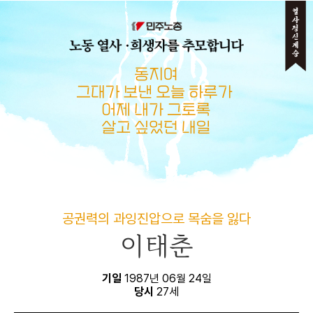
메뉴 건너뛰기
공권력의 과잉진압으로 목숨을 잃다
이태춘
기일
1987년 06월 24일
당시
27세