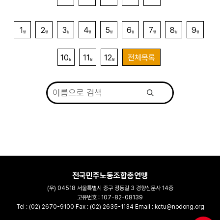
1
2
3
4
5
6
7
8
9
월
월
월
월
월
월
월
월
월
10
11
12
전체목록
월
월
월
전국민주노동조합총연맹
(우) 04518 서울특별시 중구 정동길 3 경향신문사 14층
고유번호 : 107-82-08139
Tel : (02) 2670-9100 Fax : (02) 2635-1134 Email : kctu@nodong.org