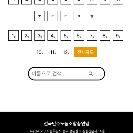
ㅊ
ㅋ
ㅌ
ㅍ
ㅎ
1
2
3
4
5
6
7
8
9
월
월
월
월
월
월
월
월
월
10
11
12
전체목록
월
월
월
전국민주노동조합총연맹
(우) 04518 서울특별시 중구 정동길 3 경향신문사 14층