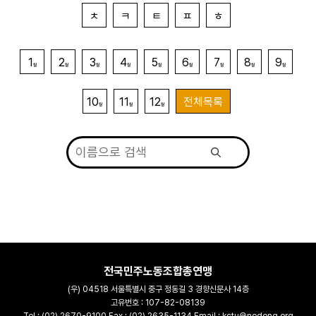
ㅊ
ㅋ
ㅌ
ㅍ
ㅎ
1
2
3
4
5
6
7
8
9
월
월
월
월
월
월
월
월
월
10
11
12
전체목록
월
월
월
전국민주노동조합총연맹
(우) 04518 서울특별시 중구 정동길 3 경향신문사 14층
고유번호 : 107-82-08139
Tel : (02) 2670-9100 Fax : (02) 2635-1134 Email : kctu@nodong.org