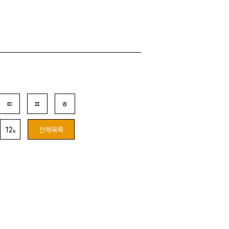
ㅌ
ㅍ
ㅎ
12
전체목록
월