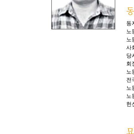
동
동
노
노
사
당
회
노
전
노
노
헌