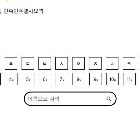
월 민족민주열사묘역
ㄹ
ㅁ
ㅂ
ㅅ
ㅇ
ㅈ
ㅊ
ㅋ
4
5
6
7
8
9
10
11
월
월
월
월
월
월
월
월