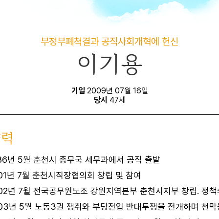
부정부폐척결과 공직사회개혁에 헌신
이기용
기일
2009년 07월 16일
당시
47세
약력
86년 5월 춘천시 총무국 세무과에서 공직 출발
01년 7월 춘천시직장협의회 창립 및 참여
002년 7월 전국공무원노조 강원지역본부 춘천시지부 창립. 정
003년 5월 노동3권 쟁취와 부당전입 반대투쟁을 전개하며 천막