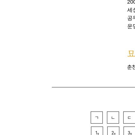
2
세
공
운
춘
ㄱ
ㄴ
ㄷ
1
2
3
월
월
월