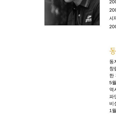
20
20
시
20
동
동
창
한
5
역
파
비
1