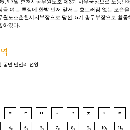
005년 7월 춘천시공무원노조 제3기 사무국장으로 노동단
상을 여는 투쟁에 한발 먼저 앞서는 흐트러짐 없는 모습을 
무원노조춘천시지부장으로 당선, 5기 총무부장으로 활동하
명하였다.
묘역
천 동면 만천리 선영
ㄹ
ㅁ
ㅂ
ㅅ
ㅇ
ㅈ
ㅊ
ㅋ
4
5
6
7
8
9
10
11
월
월
월
월
월
월
월
월