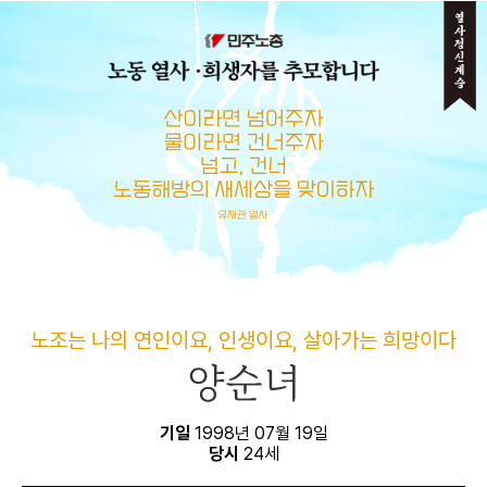
메뉴 건너뛰기
노조는 나의 연인이요, 인생이요, 살아가는 희망이다
양순녀
기일
1998년 07월 19일
당시
24세