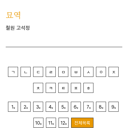
묘역
철원 고석정
ㄱ
ㄴ
ㄷ
ㄹ
ㅁ
ㅂ
ㅅ
ㅇ
ㅈ
ㅊ
ㅋ
ㅌ
ㅍ
ㅎ
1
2
3
4
5
6
7
8
9
월
월
월
월
월
월
월
월
월
10
11
12
전체목록
월
월
월