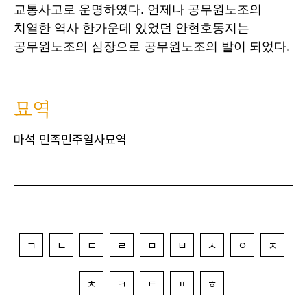
교통사고로 운명하였다. 언제나 공무원노조의
치열한 역사 한가운데 있었던 안현호동지는
공무원노조의 심장으로 공무원노조의 발이 되었다.
묘역
마석 민족민주열사묘역
ㄱ
ㄴ
ㄷ
ㄹ
ㅁ
ㅂ
ㅅ
ㅇ
ㅈ
ㅊ
ㅋ
ㅌ
ㅍ
ㅎ