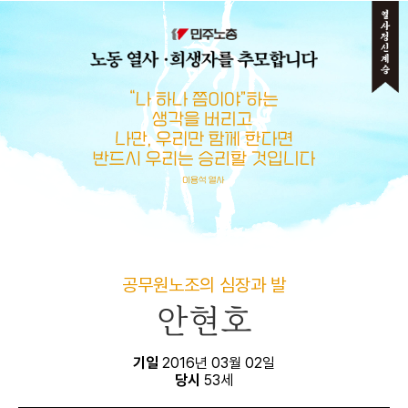
메뉴 건너뛰기
공무원노조의 심장과 발
안현호
기일
2016년 03월 02일
당시
53세