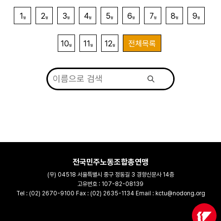
1
2
3
4
5
6
7
8
9
월
월
월
월
월
월
월
월
월
10
11
12
전체목록
월
월
월
전국민주노동조합총연맹
(우) 04518 서울특별시 중구 정동길 3 경향신문사 14층
고유번호 : 107-82-08139
Tel : (02) 2670-9100 Fax : (02) 2635-1134 Email : kctu@nodong.org