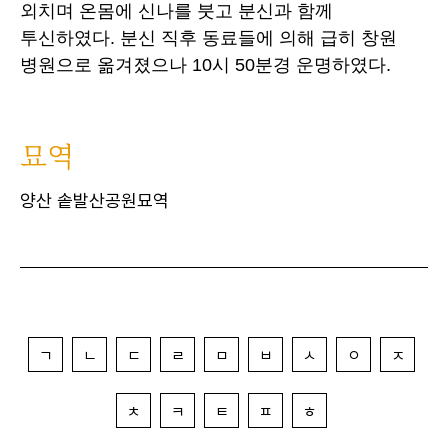
외치며 온몸에 신나를 붓고 분신과 함께
투신하였다. 분신 직후 동료들에 의해 급히 창원
병원으로 옮겨졌으나 10시 50분경 운명하였다.
묘역
양산 솥발산공원묘역
ㄱ
ㄴ
ㄷ
ㄹ
ㅁ
ㅂ
ㅅ
ㅇ
ㅈ
ㅊ
ㅋ
ㅌ
ㅍ
ㅎ