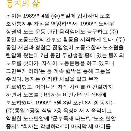
동지의 삶
동지는 1989년 4월 (주)통일에 입사하여 노조
조사통계부 차장을 역임하면서, 1990년 노태우
정권의 노조 운동 탄압 움직임에도 불구하고 (주)
통일 노동조합의 간부로 활동을 시작하게 된다. (주)
통일 재단과 경찰은 끊임없이 노동조합과 노조원을
탄압해 왔는데 7년 동안 투병생활 중에 있는 동지의
노모를 찾아가 ‘자식이 노동운동을 하고 있으니
그만두게 하라’는 등 계속 협박을 통해 고통을
주었다. 동지는 이러한 사실을 알고 무척
괴로워했고, 어머니와 자식 사이를 이간질까지
하면서 노조를 탄압하는 비인간적인 작태에
분노하였다. 1990년 5월 3일 오전 8시경 동지는
(주)통일 1공장 식당 2층 옥상에서 지속적이고
악랄한 노조탄압에 “군부독재 타도!”, “노조 탄압
중지”, “회사는 각성하라!”이 마지막 세 마디를