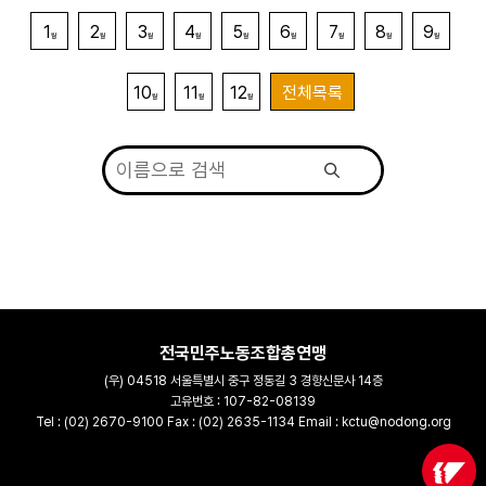
1
2
3
4
5
6
7
8
9
월
월
월
월
월
월
월
월
월
10
11
12
전체목록
월
월
월
전국민주노동조합총연맹
(우) 04518 서울특별시 중구 정동길 3 경향신문사 14층
고유번호 : 107-82-08139
Tel : (02) 2670-9100 Fax : (02) 2635-1134 Email : kctu@nodong.org