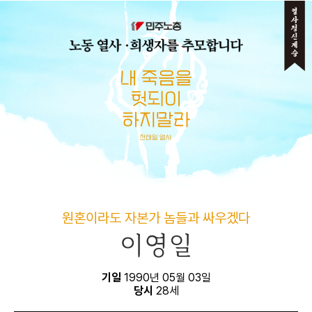
메뉴 건너뛰기
원혼이라도 자본가 놈들과 싸우겠다
이영일
기일
1990년 05월 03일
당시
28세