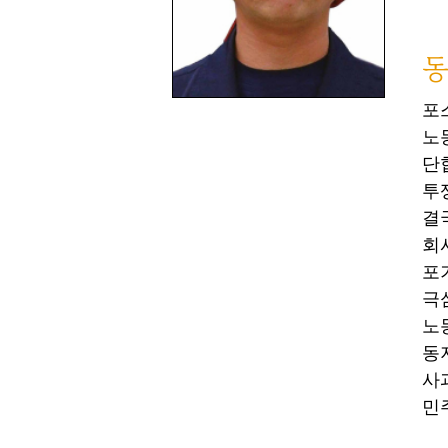
동
포
노
단
투
결
회
포
극
노
동
사
민