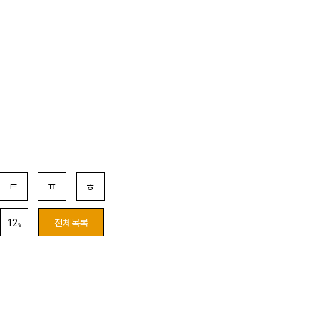
ㅌ
ㅍ
ㅎ
12
전체목록
월