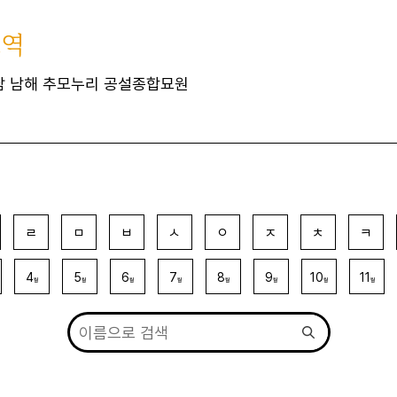
묘역
남 남해 추모누리 공설종합묘원
ㄹ
ㅁ
ㅂ
ㅅ
ㅇ
ㅈ
ㅊ
ㅋ
4
5
6
7
8
9
10
11
월
월
월
월
월
월
월
월