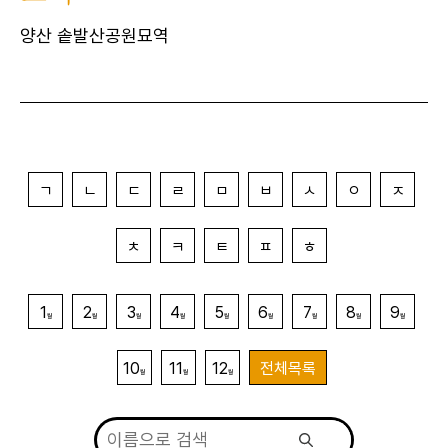
양산 솥발산공원묘역
ㄱ
ㄴ
ㄷ
ㄹ
ㅁ
ㅂ
ㅅ
ㅇ
ㅈ
ㅊ
ㅋ
ㅌ
ㅍ
ㅎ
1
2
3
4
5
6
7
8
9
월
월
월
월
월
월
월
월
월
10
11
12
전체목록
월
월
월