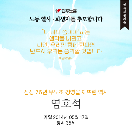
메뉴 건너뛰기
삼성 76년 무노조 경영을 깨뜨린 역사
염호석
기일
2014년 05월 17일
당시
35세