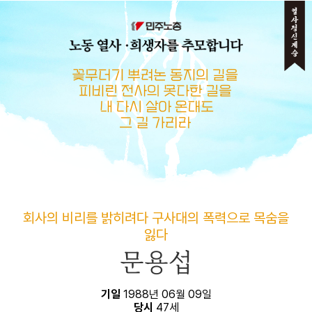
메뉴 건너뛰기
회사의 비리를 밝히려다 구사대의 폭력으로 목숨을
잃다
문용섭
기일
1988년 06월 09일
당시
47세