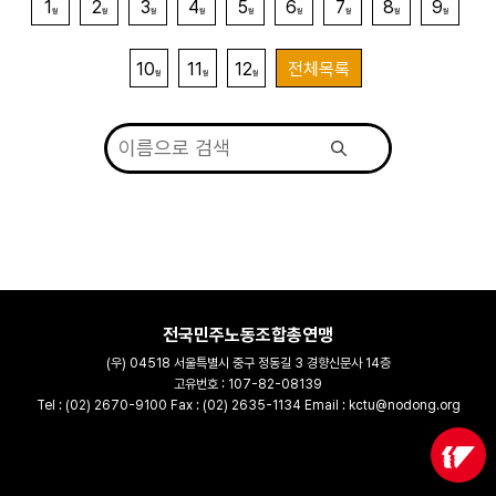
1
2
3
4
5
6
7
8
9
월
월
월
월
월
월
월
월
월
10
11
12
전체목록
월
월
월
전국민주노동조합총연맹
(우) 04518 서울특별시 중구 정동길 3 경향신문사 14층
고유번호 : 107-82-08139
Tel : (02) 2670-9100 Fax : (02) 2635-1134 Email : kctu@nodong.org