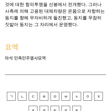
것에 대한 항의투쟁을 선봉에서 전개했다. 그러나
사측에 의해 고용된 대체차량은 온몸으로 저항하는
동지를 향해 무자비하게 돌진했고, 동지를 무참히
짓밟아 동지는 그 자리에서 운명했다.
묘역
마석 민족민주열사묘역
ㄱ
ㄴ
ㄷ
ㄹ
ㅁ
ㅂ
ㅅ
ㅇ
ㅈ
ㅊ
ㅋ
ㅌ
ㅍ
ㅎ