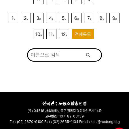
1
2
3
4
5
6
7
8
9
월
월
월
월
월
월
월
월
월
10
11
12
전체목록
월
월
월
전국민주노동조합총연맹
(우) 04518 서울특별시 중구 정동길 3 경향신문사 14층
고유번호 : 107-82-08139
Tel : (02) 2670-9100 Fax : (02) 2635-1134 Email : kctu@nodong.org