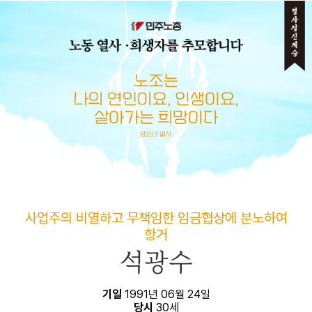
메뉴 건너뛰기
사업주의 비열하고 무책임한 임금협상에 분노하여
항거
석광수
기일
1991년 06월 24일
당시
30세