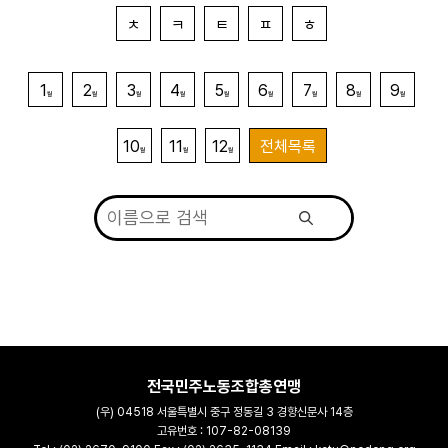
ㅊ
ㅋ
ㅌ
ㅍ
ㅎ
1
2
3
4
5
6
7
8
9
월
월
월
월
월
월
월
월
월
10
11
12
전체목록
월
월
월
전국민주노동조합총연맹
(우) 04518 서울특별시 중구 정동길 3 경향신문사 14층
고유번호 : 107-82-08139