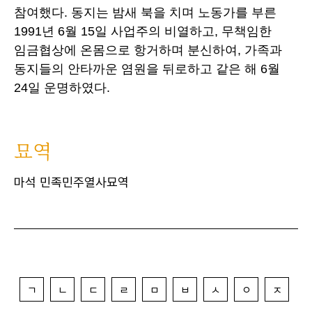
참여했다. 동지는 밤새 북을 치며 노동가를 부른
1991년 6월 15일 사업주의 비열하고, 무책임한
임금협상에 온몸으로 항거하며 분신하여, 가족과
동지들의 안타까운 염원을 뒤로하고 같은 해 6월
24일 운명하였다.
묘역
마석 민족민주열사묘역
ㄱ
ㄴ
ㄷ
ㄹ
ㅁ
ㅂ
ㅅ
ㅇ
ㅈ